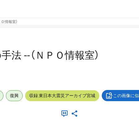
ＰＯ情報室）
法 --（ＮＰＯ情報室）
復興
収録:東日本大震災アーカイブ宮城
この画像に似