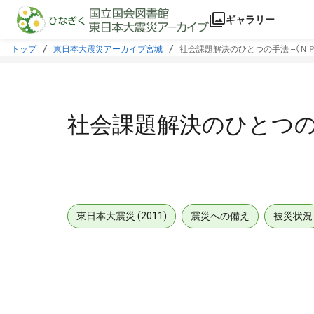
本文に飛ぶ
ギャラリー
トップ
東日本大震災アーカイブ宮城
社会課題解決のひとつの手法 --（Ｎ
社会課題解決のひとつの手
東日本大震災 (2011)
震災への備え
被災状況