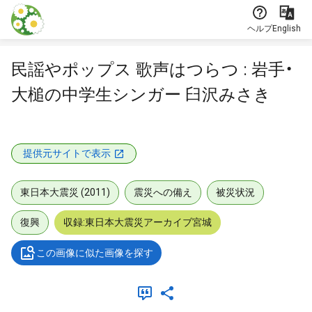
本文に飛ぶ
ヘルプ
English
民謡やポップス 歌声はつらつ : 岩手・
大槌の中学生シンガー 臼沢みさき
提供元サイトで表示
東日本大震災 (2011)
震災への備え
被災状況
復興
収録:東日本大震災アーカイブ宮城
この画像に似た画像を探す