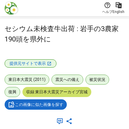
本文に飛ぶ
ヘルプ
English
セシウム未検査牛出荷 : 岩手の3農家
190頭を県外に
提供元サイトで表示
東日本大震災 (2011)
震災への備え
被災状況
復興
収録:東日本大震災アーカイブ宮城
この画像に似た画像を探す