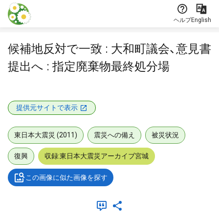
本文に飛ぶ
ヘルプ
English
候補地反対で一致 : 大和町議会、意見書
提出へ : 指定廃棄物最終処分場
提供元サイトで表示
東日本大震災 (2011)
震災への備え
被災状況
復興
収録:東日本大震災アーカイブ宮城
この画像に似た画像を探す