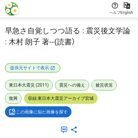
本文に飛ぶ
ヘルプ
English
早急さ自覚しつつ語る : 震災後文学論
: 木村 朗子 著--(読書）
提供元サイトで表示
東日本大震災 (2011)
震災への備え
被災状況
復興
収録:東日本大震災アーカイブ宮城
この画像に似た画像を探す