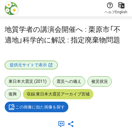
本文に飛ぶ
ヘルプ
English
地質学者の講演会開催へ : 栗原市「不
適地」科学的に解説 : 指定廃棄物問題
提供元サイトで表示
東日本大震災 (2011)
震災への備え
被災状況
復興
収録:東日本大震災アーカイブ宮城
この画像に似た画像を探す