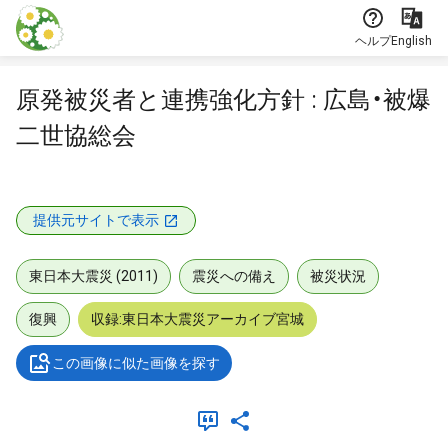
本文に飛ぶ
ヘルプ
English
原発被災者と連携強化方針 : 広島・被爆
二世協総会
提供元サイトで表示
東日本大震災 (2011)
震災への備え
被災状況
復興
収録:東日本大震災アーカイブ宮城
この画像に似た画像を探す