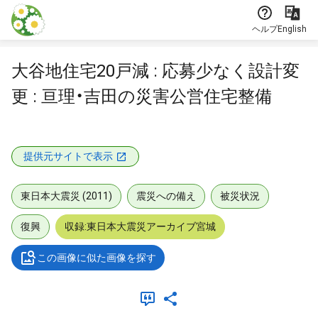
本文に飛ぶ
ヘルプ
English
大谷地住宅20戸減 : 応募少なく設計変
更 : 亘理・吉田の災害公営住宅整備
提供元サイトで表示
東日本大震災 (2011)
震災への備え
被災状況
復興
収録:東日本大震災アーカイブ宮城
この画像に似た画像を探す