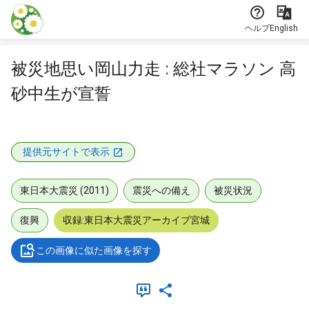
本文に飛ぶ
ヘルプ
English
被災地思い岡山力走 : 総社マラソン 高
砂中生が宣誓
提供元サイトで表示
東日本大震災 (2011)
震災への備え
被災状況
復興
収録:東日本大震災アーカイブ宮城
この画像に似た画像を探す