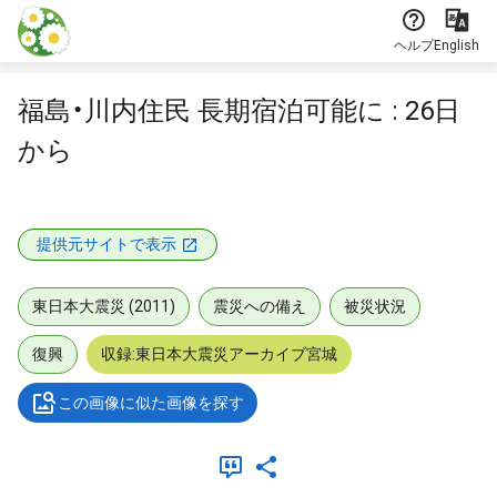
本文に飛ぶ
ヘルプ
English
福島・川内住民 長期宿泊可能に : 26日
から
提供元サイトで表示
東日本大震災 (2011)
震災への備え
被災状況
復興
収録:東日本大震災アーカイブ宮城
この画像に似た画像を探す