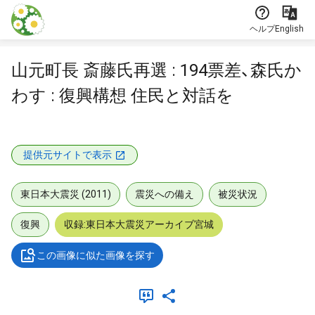
本文に飛ぶ
ヘルプ
English
山元町長 斎藤氏再選 : 194票差、森氏か
わす : 復興構想 住民と対話を
提供元サイトで表示
東日本大震災 (2011)
震災への備え
被災状況
復興
収録:東日本大震災アーカイブ宮城
この画像に似た画像を探す