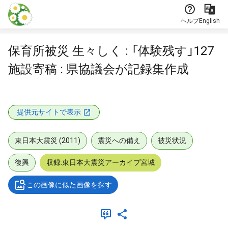
本文に飛ぶ
ヘルプ
English
保育所被災 生々しく : 「体験残す」127
施設寄稿 : 県協議会が記録集作成
提供元サイトで表示
東日本大震災 (2011)
震災への備え
被災状況
復興
収録:東日本大震災アーカイブ宮城
この画像に似た画像を探す