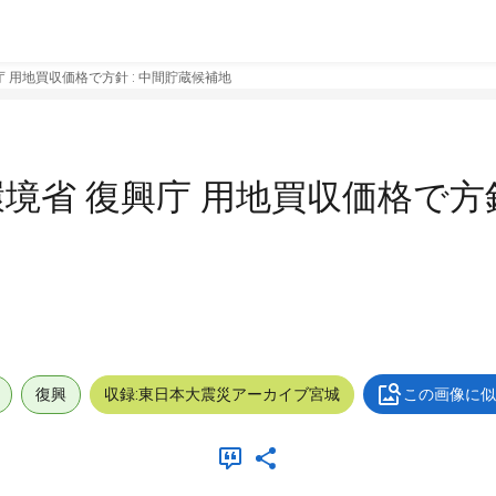
興庁 用地買収価格で方針 : 中間貯蔵候補地
 環境省 復興庁 用地買収価格で方針
復興
収録:東日本大震災アーカイブ宮城
この画像に似