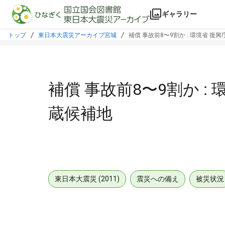
本文に飛ぶ
ギャラリー
トップ
東日本大震災アーカイブ宮城
補償 事故前8〜9割か : 環境省 復
補償 事故前8〜9割か :
蔵候補地
東日本大震災 (2011)
震災への備え
被災状況