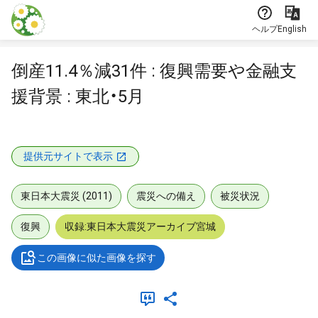
本文に飛ぶ
ヘルプ
English
倒産11.4％減31件 : 復興需要や金融支
援背景 : 東北・5月
提供元サイトで表示
東日本大震災 (2011)
震災への備え
被災状況
復興
収録:東日本大震災アーカイブ宮城
この画像に似た画像を探す