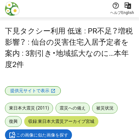
本文に飛ぶ
ヘルプ
English
下見タクシー利用 低迷 : PR不足？増税
影響？ : 仙台の災害住宅入居予定者を
案内 : 3割引き・地域拡大なのに…本年
度2件
提供元サイトで表示
東日本大震災 (2011)
震災への備え
被災状況
復興
収録:東日本大震災アーカイブ宮城
この画像に似た画像を探す