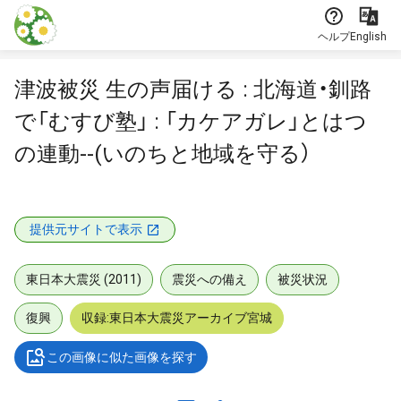
本文に飛ぶ
ヘルプ
English
津波被災 生の声届ける : 北海道・釧路
で「むすび塾」 : 「カケアガレ」とはつ
の連動--(いのちと地域を守る）
提供元サイトで表示
東日本大震災 (2011)
震災への備え
被災状況
復興
収録:東日本大震災アーカイブ宮城
この画像に似た画像を探す