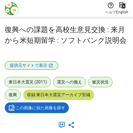
本文に飛ぶ
ヘルプ
English
復興への課題を高校生意見交換 : 来月
から米短期留学 : ソフトバンク説明会
提供元サイトで表示
東日本大震災 (2011)
震災への備え
被災状況
復興
収録:東日本大震災アーカイブ宮城
この画像に似た画像を探す