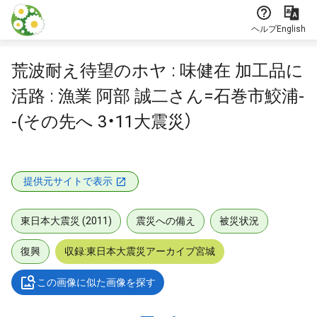
本文に飛ぶ
ヘルプ
English
荒波耐え待望のホヤ : 味健在 加工品に
活路 : 漁業 阿部 誠二さん=石巻市鮫浦-
-(その先へ 3・11大震災）
提供元サイトで表示
東日本大震災 (2011)
震災への備え
被災状況
復興
収録:東日本大震災アーカイブ宮城
この画像に似た画像を探す