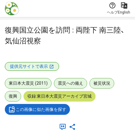
本文に飛ぶ
ヘルプ
English
復興国立公園を訪問 : 両陛下 南三陸、
気仙沼視察
提供元サイトで表示
東日本大震災 (2011)
震災への備え
被災状況
復興
収録:東日本大震災アーカイブ宮城
この画像に似た画像を探す