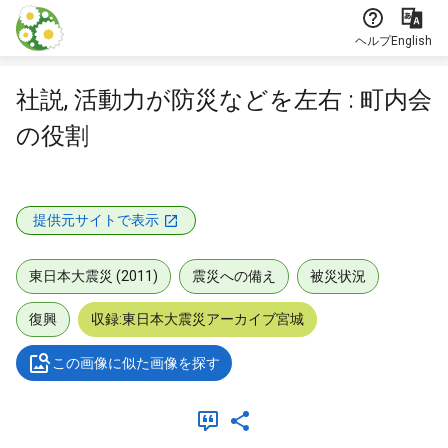
本文に飛ぶ
ヘルプ
English
社説, 活動力が防災などを左右 : 町内会
の役割
提供元サイトで表示
東日本大震災 (2011)
震災への備え
被災状況
復興
収録:東日本大震災アーカイブ宮城
この画像に似た画像を探す