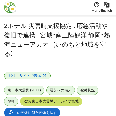
本文に飛ぶ
ヘルプ
English
2ホテル 災害時支援協定 : 応急活動や
復旧で連携 : 宮城・南三陸観洋 静岡・熱
海ニューアカオ--(いのちと地域を守
る）
提供元サイトで表示
東日本大震災 (2011)
震災への備え
被災状況
復興
収録:東日本大震災アーカイブ宮城
この画像に似た画像を探す