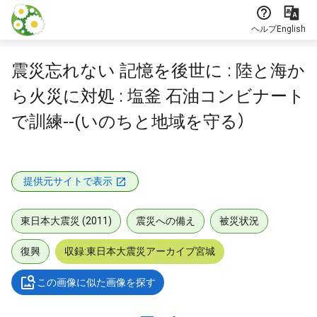
本文に飛ぶ
ヘルプ
English
震災忘れない 記憶を後世に : 陸と海か
ら火災に対処 : 塩釜 石油コンビナート
で訓練--(いのちと地域を守る）
提供元サイトで表示
東日本大震災 (2011)
震災への備え
被災状況
復興
収録:東日本大震災アーカイブ宮城
この画像に似た画像を探す