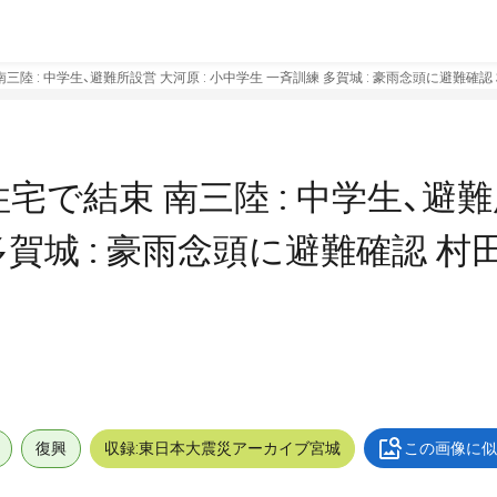
三陸 : 中学生、避難所設営 大河原 : 小中学生 一斉訓練 多賀城 : 豪雨念頭に避難確認
住宅で結束 南三陸 : 中学生、避
多賀城 : 豪雨念頭に避難確認 村田
復興
収録:東日本大震災アーカイブ宮城
この画像に似