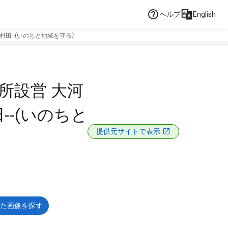
ヘルプ
English
 村田--(いのちと地域を守る）
難所設営 大河
--(いのちと
提供元サイトで表示
た画像を探す