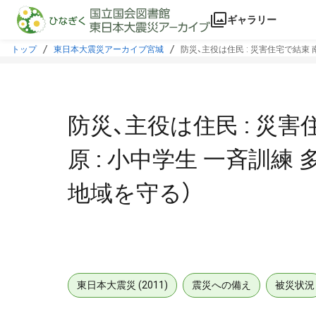
本文に飛ぶ
ギャラリー
トップ
東日本大震災アーカイブ宮城
防災、主役は住民 : 災害住宅で結束 南
防災、主役は住民 : 災害
原 : 小中学生 一斉訓練 
地域を守る）
東日本大震災 (2011)
震災への備え
被災状況