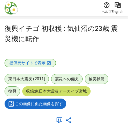
本文に飛ぶ
ヘルプ
English
復興イチゴ 初収穫 : 気仙沼の23歳 震
災機に転作
提供元サイトで表示
東日本大震災 (2011)
震災への備え
被災状況
復興
収録:東日本大震災アーカイブ宮城
この画像に似た画像を探す