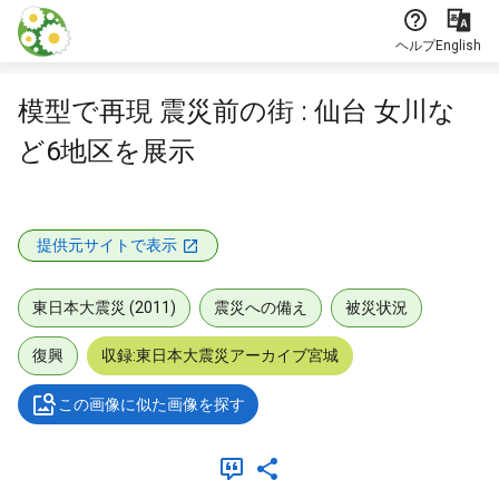
本文に飛ぶ
ヘルプ
English
模型で再現 震災前の街 : 仙台 女川な
ど6地区を展示
提供元サイトで表示
東日本大震災 (2011)
震災への備え
被災状況
復興
収録:東日本大震災アーカイブ宮城
この画像に似た画像を探す