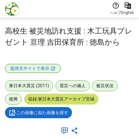
本文に飛ぶ
ヘルプ
English
高校生 被災地訪れ支援 : 木工玩具プレ
ゼント 亘理 吉田保育所 : 徳島から
提供元サイトで表示
東日本大震災 (2011)
震災への備え
被災状況
復興
収録:東日本大震災アーカイブ宮城
この画像に似た画像を探す