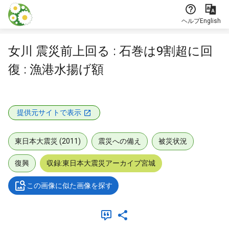
本文に飛ぶ
ヘルプ
English
女川 震災前上回る : 石巻は9割超に回
復 : 漁港水揚げ額
提供元サイトで表示
東日本大震災 (2011)
震災への備え
被災状況
復興
収録:東日本大震災アーカイブ宮城
この画像に似た画像を探す