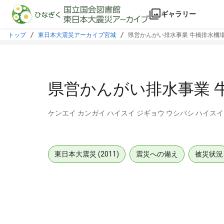
本文に飛ぶ
ギャラリー
トップ
東日本大震災アーカイブ宮城
県営かんがい排水事業 牛橋排水機
県営かんがい排水事業 
ケンエイ カンガイ ハイスイ ジギョウ ウシバシ ハイス
東日本大震災 (2011)
震災への備え
被災状況