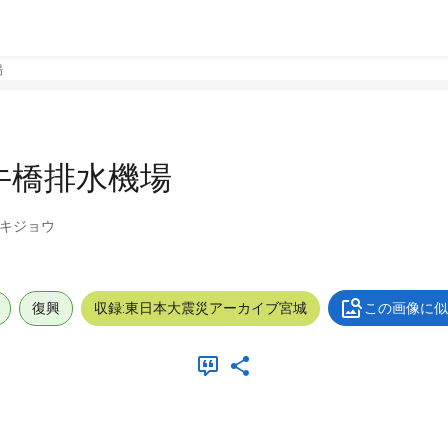
場
牛橋排水機場
イキジョウ
復興
収録:東日本大震災アーカイブ宮城
この画像に似