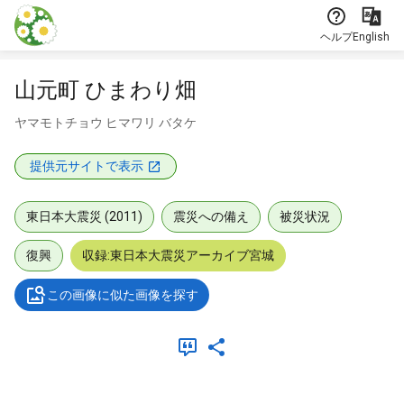
本文に飛ぶ
ヘルプ
English
山元町 ひまわり畑
ヤマモトチョウ ヒマワリ バタケ
提供元サイトで表示
東日本大震災 (2011)
震災への備え
被災状況
復興
収録:東日本大震災アーカイブ宮城
この画像に似た画像を探す