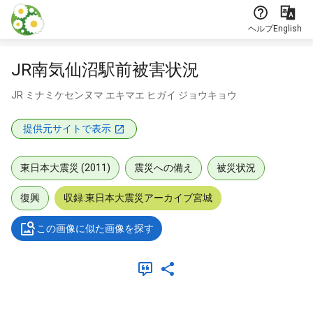
本文に飛ぶ
ヘルプ
English
JR南気仙沼駅前被害状況
JR ミナミケセンヌマ エキマエ ヒガイ ジョウキョウ
提供元サイトで表示
東日本大震災 (2011)
震災への備え
被災状況
復興
収録:東日本大震災アーカイブ宮城
この画像に似た画像を探す