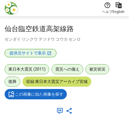
本文に飛ぶ
ヘルプ
English
仙台臨空鉄道高架線路
センダイ リンクウ テツドウ コウカ センロ
提供元サイトで表示
東日本大震災 (2011)
震災への備え
被災状況
復興
収録:東日本大震災アーカイブ宮城
この画像に似た画像を探す