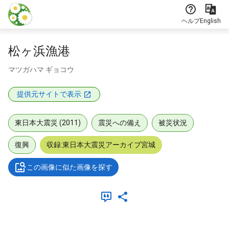
本文に飛ぶ
ヘルプ
English
松ヶ浜漁港
マツガハマ ギョコウ
提供元サイトで表示
東日本大震災 (2011)
震災への備え
被災状況
復興
収録:東日本大震災アーカイブ宮城
この画像に似た画像を探す