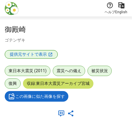
本文に飛ぶ
ヘルプ
English
御殿崎
ゴテンザキ
提供元サイトで表示
東日本大震災 (2011)
震災への備え
被災状況
復興
収録:東日本大震災アーカイブ宮城
この画像に似た画像を探す