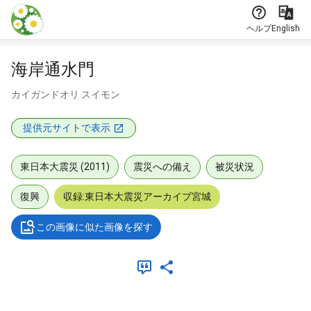
本文に飛ぶ
ヘルプ
English
海岸通水門
カイガンドオリ スイモン
提供元サイトで表示
東日本大震災 (2011)
震災への備え
被災状況
復興
収録:東日本大震災アーカイブ宮城
この画像に似た画像を探す