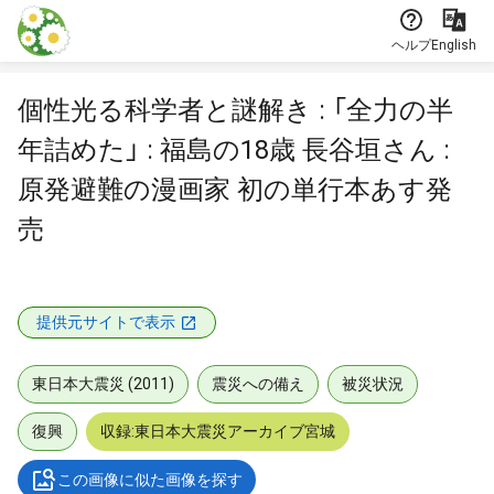
本文に飛ぶ
ヘルプ
English
個性光る科学者と謎解き : 「全力の半
年詰めた」 : 福島の18歳 長谷垣さん :
原発避難の漫画家 初の単行本あす発
売
提供元サイトで表示
東日本大震災 (2011)
震災への備え
被災状況
復興
収録:東日本大震災アーカイブ宮城
この画像に似た画像を探す