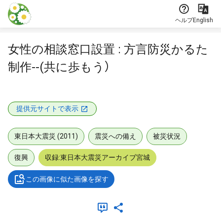
本文に飛ぶ
ヘルプ
English
女性の相談窓口設置 : 方言防災かるた
制作--(共に歩もう）
提供元サイトで表示
東日本大震災 (2011)
震災への備え
被災状況
復興
収録:東日本大震災アーカイブ宮城
この画像に似た画像を探す