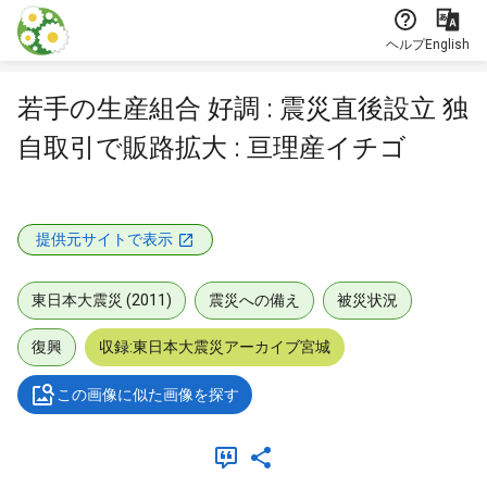
本文に飛ぶ
ヘルプ
English
若手の生産組合 好調 : 震災直後設立 独
自取引で販路拡大 : 亘理産イチゴ
提供元サイトで表示
東日本大震災 (2011)
震災への備え
被災状況
復興
収録:東日本大震災アーカイブ宮城
この画像に似た画像を探す