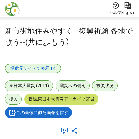
本文に飛ぶ
ヘルプ
English
新市街地住みやすく : 復興祈願 各地で
歌う--(共に歩もう）
提供元サイトで表示
東日本大震災 (2011)
震災への備え
被災状況
復興
収録:東日本大震災アーカイブ宮城
この画像に似た画像を探す