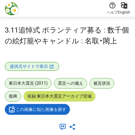
本文に飛ぶ
ヘルプ
English
3.11追悼式 ボランティア募る : 数千個
の絵灯籠やキャンドル : 名取・閖上
提供元サイトで表示
東日本大震災 (2011)
震災への備え
被災状況
復興
収録:東日本大震災アーカイブ宮城
この画像に似た画像を探す