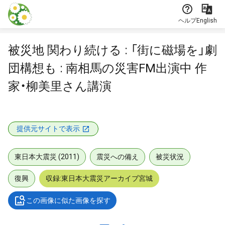
本文に飛ぶ
ヘルプ
English
被災地 関わり続ける : 「街に磁場を」劇
団構想も : 南相馬の災害FM出演中 作
家・柳美里さん講演
提供元サイトで表示
東日本大震災 (2011)
震災への備え
被災状況
復興
収録:東日本大震災アーカイブ宮城
この画像に似た画像を探す