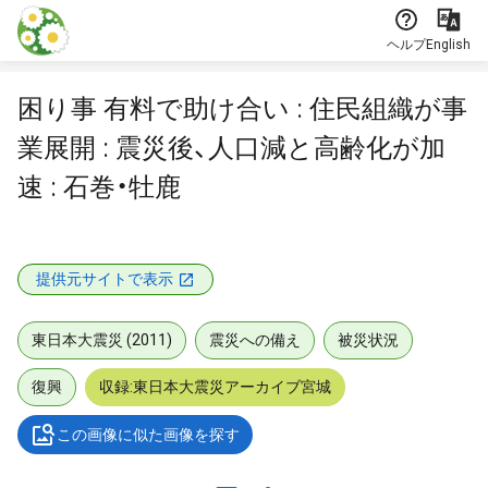
本文に飛ぶ
ヘルプ
English
困り事 有料で助け合い : 住民組織が事
業展開 : 震災後、人口減と高齢化が加
速 : 石巻・牡鹿
提供元サイトで表示
東日本大震災 (2011)
震災への備え
被災状況
復興
収録:東日本大震災アーカイブ宮城
この画像に似た画像を探す