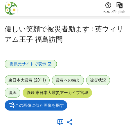
本文に飛ぶ
ヘルプ
English
優しい笑顔で被災者励ます : 英ウィリ
アム王子 福島訪問
提供元サイトで表示
東日本大震災 (2011)
震災への備え
被災状況
復興
収録:東日本大震災アーカイブ宮城
この画像に似た画像を探す