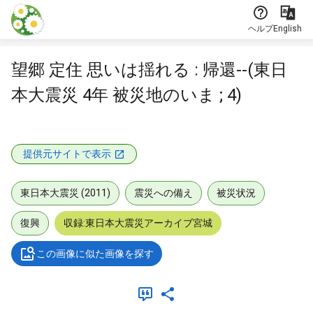
本文に飛ぶ
ヘルプ
English
望郷 定住 思いは揺れる : 帰還--(東日
本大震災 4年 被災地のいま ; 4)
提供元サイトで表示
東日本大震災 (2011)
震災への備え
被災状況
復興
収録:東日本大震災アーカイブ宮城
この画像に似た画像を探す