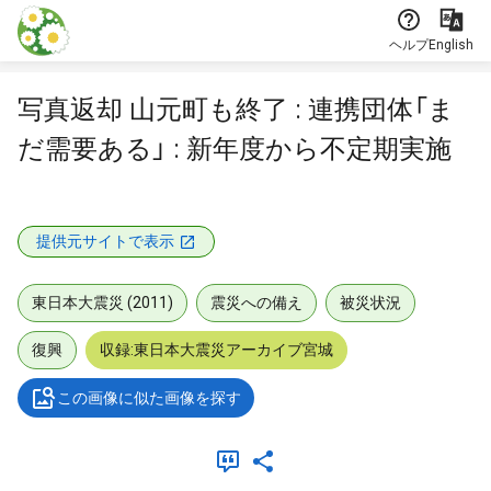
本文に飛ぶ
ヘルプ
English
写真返却 山元町も終了 : 連携団体「ま
だ需要ある」 : 新年度から不定期実施
提供元サイトで表示
東日本大震災 (2011)
震災への備え
被災状況
復興
収録:東日本大震災アーカイブ宮城
この画像に似た画像を探す