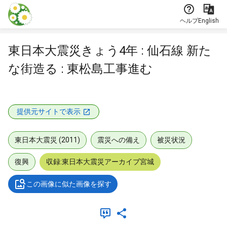
本文に飛ぶ
ヘルプ
English
東日本大震災きょう4年 : 仙石線 新た
な街造る : 東松島工事進む
提供元サイトで表示
東日本大震災 (2011)
震災への備え
被災状況
復興
収録:東日本大震災アーカイブ宮城
この画像に似た画像を探す