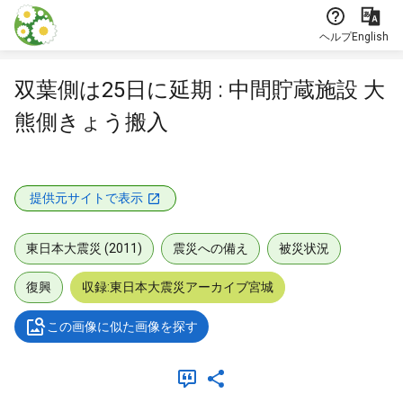
本文に飛ぶ
ヘルプ
English
双葉側は25日に延期 : 中間貯蔵施設 大
熊側きょう搬入
提供元サイトで表示
東日本大震災 (2011)
震災への備え
被災状況
復興
収録:東日本大震災アーカイブ宮城
この画像に似た画像を探す