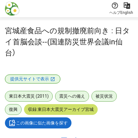
本文に飛ぶ
ヘルプ
English
宮城産食品への規制撤廃前向き : 日タ
イ首脳会談--(国連防災世界会議in仙
台）
提供元サイトで表示
東日本大震災 (2011)
震災への備え
被災状況
復興
収録:東日本大震災アーカイブ宮城
この画像に似た画像を探す