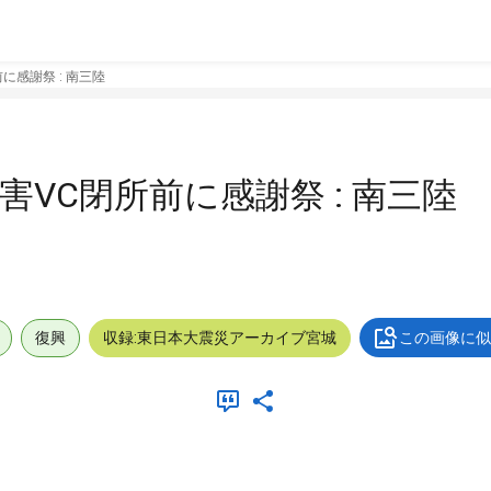
に感謝祭 : 南三陸
災害VC閉所前に感謝祭 : 南三陸
復興
収録:東日本大震災アーカイブ宮城
この画像に似