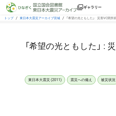
本文に飛ぶ
ギャラリー
トップ
東日本大震災アーカイブ宮城
「希望の光ともした」 : 災害VC閉所前
「希望の光ともした」 : 
東日本大震災 (2011)
震災への備え
被災状況