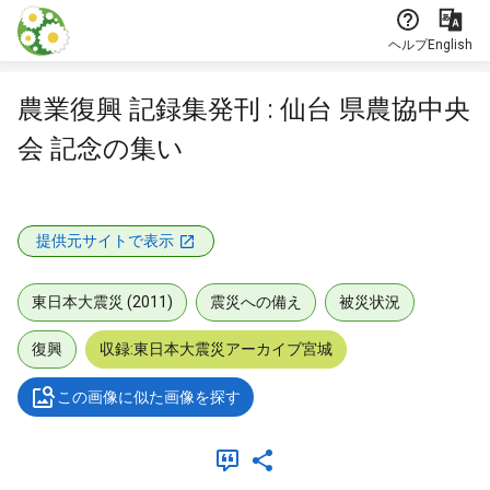
本文に飛ぶ
ヘルプ
English
農業復興 記録集発刊 : 仙台 県農協中央
会 記念の集い
提供元サイトで表示
東日本大震災 (2011)
震災への備え
被災状況
復興
収録:東日本大震災アーカイブ宮城
この画像に似た画像を探す