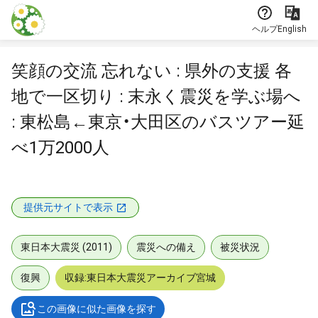
本文に飛ぶ
ヘルプ
English
笑顔の交流 忘れない : 県外の支援 各
地で一区切り : 末永く震災を学ぶ場へ
: 東松島←東京・大田区のバスツアー延
べ1万2000人
提供元サイトで表示
東日本大震災 (2011)
震災への備え
被災状況
復興
収録:東日本大震災アーカイブ宮城
この画像に似た画像を探す